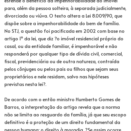
estende o benefício da impenhorabilidade do imóvel
para, além da pessoa solteira, à separada judicialmente,
divorciada ou viúva. O texto altera a Lei 8.009/90, que
dispõe sobre a impenhorabilidade do bem de família.
No STJ, a questão foi pacificada em 2002 com base no
artigo 1º da lei, que diz ?o imóvel residencial próprio do
casal, ou da entidade familiar, é impenhorável e não
responderá por qualquer tipo de dívida civil, comercial,
fiscal, previdenciária ou de outra natureza, contraída
pelos cônjuges ou pelos pais ou filhos que sejam seus
proprietários e nele residam, salvo nas hipóteses
previstas nesta lei?.
De acordo com o então ministro Humberto Gomes de
Barros, a interpretação do artigo revela que a norma
não se limita ao resguardo da família, já que seu escopo
definitivo é a proteção de um direito fundamental da
pessoa humana: o direito à moradia. ?Se assim ocorre,