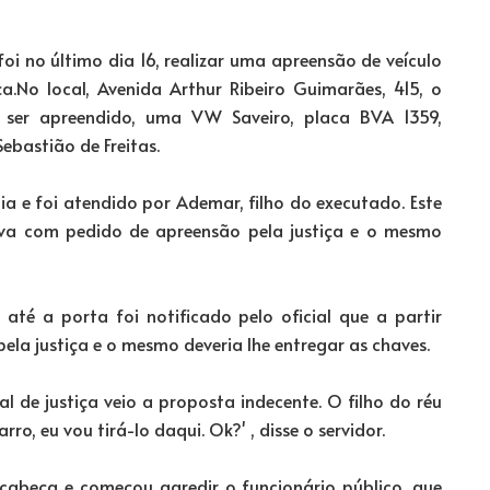
foi no último dia 16, realizar uma apreensão de veículo
.No local, Avenida Arthur Ribeiro Guimarães, 415, o
a ser apreendido, uma VW Saveiro, placa BVA 1359,
ebastião de Freitas.
a e foi atendido por Ademar, filho do executado. Este
tava com pedido de apreensão pela justiça e o mesmo
té a porta foi notificado pelo oficial que a partir
la justiça e o mesmo deveria lhe entregar as chaves.
 de justiça veio a proposta indecente. O filho do réu
ro, eu vou tirá-lo daqui. Ok?' , disse o servidor.
cabeça e começou agredir o funcionário público, que