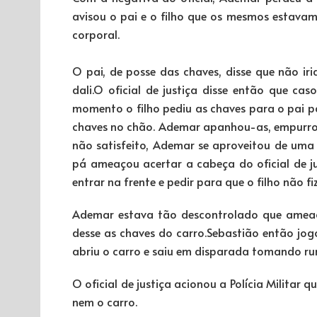
avisou o pai e o filho que os mesmos estavam
corporal.
O pai, de posse das chaves, disse que não iri
dali.O oficial de justiça disse então que cas
momento o filho pediu as chaves para o pai par
chaves no chão. Ademar apanhou-as, empurrou 
não satisfeito, Ademar se aproveitou de uma
pá ameaçou acertar a cabeça do oficial de ju
entrar na frente e pedir para que o filho não fiz
Ademar estava tão descontrolado que ameaç
desse as chaves do carro.Sebastião então jog
abriu o carro e saiu em disparada tomando r
O oficial de justiça acionou a Polícia Militar
nem o carro.