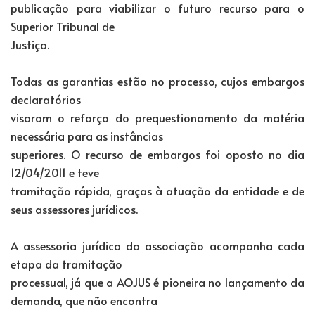
publicação para viabilizar o futuro recurso para o
Superior Tribunal de
Justiça.
Todas as garantias estão no processo, cujos embargos
declaratórios
visaram o reforço do prequestionamento da matéria
necessária para as instâncias
superiores. O recurso de embargos foi oposto no dia
12/04/2011 e teve
tramitação rápida, graças à atuação da entidade e de
seus assessores jurídicos.
A assessoria jurídica da associação acompanha cada
etapa da tramitação
processual, já que a AOJUS é pioneira no lançamento da
demanda, que não encontra