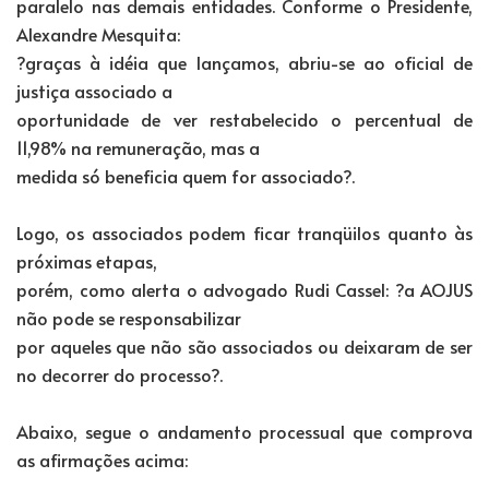
paralelo nas demais entidades. Conforme o Presidente,
Alexandre Mesquita:
?graças à idéia que lançamos, abriu-se ao oficial de
justiça associado a
oportunidade de ver restabelecido o percentual de
11,98% na remuneração, mas a
medida só beneficia quem for associado?.
Logo, os associados podem ficar tranqüilos quanto às
próximas etapas,
porém, como alerta o advogado Rudi Cassel: ?a AOJUS
não pode se responsabilizar
por aqueles que não são associados ou deixaram de ser
no decorrer do processo?.
Abaixo, segue o andamento processual que comprova
as afirmações acima: