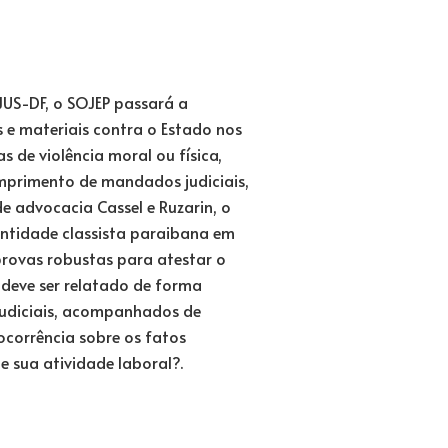
S-DF, o SOJEP passará a
s e materiais contra o Estado nos
s de violência moral ou física,
mprimento de mandados judiciais,
e advocacia Cassel e Ruzarin, o
 entidade classista paraibana em
 provas robustas para atestar o
l deve ser relatado de forma
judiciais, acompanhados de
ocorrência sobre os fatos
de sua atividade laboral?.