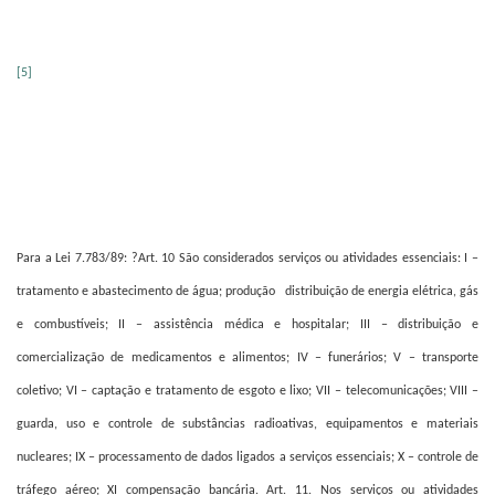
[5]
Para a Lei 7.783/89: ?Art. 10 São considerados serviços ou atividades essenciais: I –
tratamento e abastecimento de água; produção
distribuição de energia elétrica, gás
e combustíveis; II – assistência médica e hospitalar; III – distribuição e
comercialização de medicamentos e alimentos; IV – funerários; V – transporte
coletivo; VI – captação e tratamento de esgoto e lixo; VII – telecomunicações; VIII –
guarda, uso e controle de substâncias radioativas, equipamentos e materiais
nucleares; IX – processamento de dados ligados a serviços essenciais; X – controle de
tráfego aéreo; XI compensação bancária. Art. 11. Nos serviços ou atividades