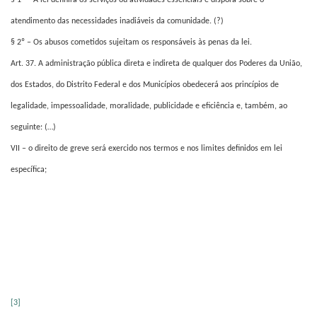
§ 1º – A lei definirá os serviços ou atividades essenciais e disporá sobre o
atendimento das necessidades inadiáveis da comunidade. (?)
§ 2º – Os abusos cometidos sujeitam os responsáveis às penas da lei.
Art. 37. A administração pública direta e indireta de qualquer dos Poderes da União,
dos Estados, do Distrito Federal e dos Municípios obedecerá aos princípios de
legalidade, impessoalidade, moralidade, publicidade e eficiência e, também, ao
seguinte: (…)
VII – o direito de greve será exercido nos termos e nos limites definidos em lei
específica;
[3]