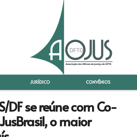
JURÍDICO
CONVÊNIOS
S/DF se reúne com Co-
usBrasil, o maior
ís