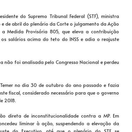
esidente do Supremo Tribunal Federal (STF), ministra
 e de abril do plenário da Corte o julgamento da Ação
a a Medida Provisória 805, que eleva a contribuição
 os salários acima do teto do INSS e adia o reajuste
a não foi analisada pelo Congresso Nacional e perdeu
l Temer no dia 30 de outubro do ano passado e fazia
ste fiscal, considerado necessário para que o governo
de 2018.
 direta de inconstitucionalidade contra a MP. Em
concedeu liminar à ação, suspendendo a elevação da
juste do Executivo, até que o plenário do STF se