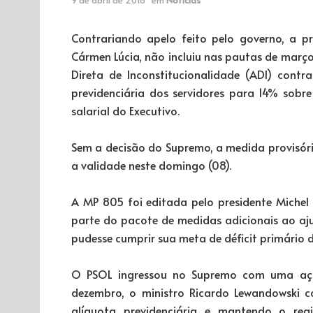
Contrariando apelo feito pelo governo, a pr
Cármen Lúcia, não incluiu nas pautas de março
Direta de Inconstitucionalidade (ADI) contr
previdenciária dos servidores para 14% sobre
salarial do Executivo.
Sem a decisão do Supremo, a medida provisóri
a validade neste domingo (08).
A MP 805 foi editada pelo presidente Miche
parte do pacote de medidas adicionais ao aju
pudesse cumprir sua meta de déficit primário 
O PSOL ingressou no Supremo com uma ação
dezembro, o ministro Ricardo Lewandowski 
alíquota previdenciária e mantendo o rea