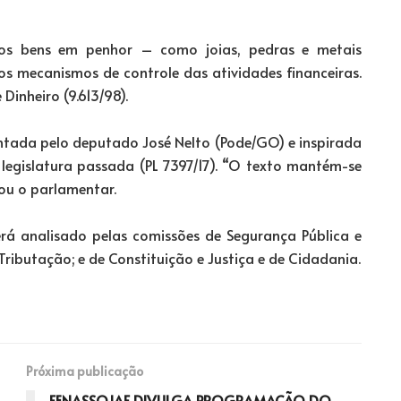
 os bens em penhor – como joias, pedras e metais
os mecanismos de controle das atividades financeiras.
Dinheiro (9.613/98).
ntada pelo deputado José Nelto (Pode/GO) e inspirada
legislatura passada (PL 7397/17). “O texto mantém-se
cou o parlamentar.
erá analisado pelas comissões de Segurança Pública e
ibutação; e de Constituição e Justiça e de Cidadania.
Próxima publicação
FENASSOJAF DIVULGA PROGRAMAÇÃO DO