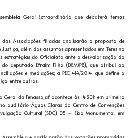
Assembleia Geral Extraordinária que debaterá temas
s das Associações filiadas analisarão a proposta de
e Justiça, além dos assuntos apresentados em Teresina
s estratégias do Oficialato ante a desvalorização da
 do deputado Efraim Filho (DEM/PB), que atribui ao
onciliações e mediações; a PEC 414/2014, que define o
iça; entre outros.
a Geral da Fenassojaf acontece às 14:30h em primeira
no auditório Águas Claras do Centro de Convenções
Divulgação Cultural (SDC) 05 – Eixo Monumental, em
 na Assembleia e participarão das votações promovidas