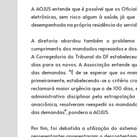
A AOJUS entende que é possível que os Ofici
eletrônicas, sem risco algum à saúde, já qu
desempenhada na própria residência do servid
A diretoria abordou também o problema 
cumprimento dos mandados represados e dos q
A Corregedoria do Tribunal do DF estabelece
dias para os novos. A Associação entende qu
das demandas. “É de se esperar que os man
primeiramente, estabelecendo-se o critério cr
reclamará maior urgência que o de 100 dias, 
administrativo disciplinar pela extrapolação
anacrônica, resolveram reexpedir os mandad
das demandas”, pondera a AOJUS.
Por fim, foi debatida a utilização do sist
representantes apresentaram o descontentame