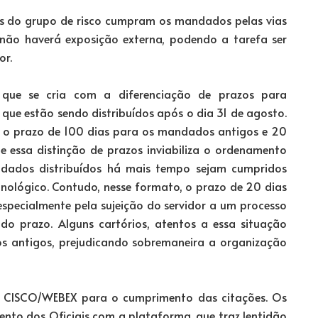
ais do grupo de risco cumpram os mandados pelas vias
e não haverá exposição externa, podendo a tarefa ser
or.
que se cria com a diferenciação de prazos para
ue estão sendo distribuídos após o dia 31 de agosto.
u o prazo de 100 dias para os mandados antigos e 20
e essa distinção de prazos inviabiliza o ordenamento
dados distribuídos há mais tempo sejam cumpridos
onológico. Contudo, nesse formato, o prazo de 20 dias
especialmente pela sujeição do servidor a um processo
 do prazo. Alguns cartórios, atentos a essa situação
os antigos, prejudicando sobremaneira a organização
ema CISCO/WEBEX para o cumprimento das citações. Os
nto dos Oficiais com a plataforma, que traz lentidão