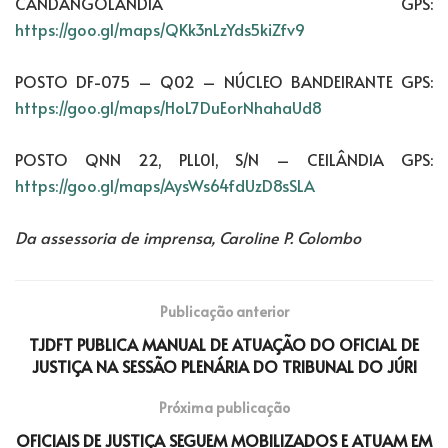
CANDANGOLÂNDIA GPS:
https://goo.gl/maps/QKk3nLzYds5kiZfv9
POSTO DF-075 – Q02 – NÚCLEO BANDEIRANTE GPS:
https://goo.gl/maps/HoL7DuEorNhahaUd8
POSTO QNN 22, PLL01, S/N – CEILÂNDIA GPS:
https://goo.gl/maps/AysWs64fdUzD8sSLA
Da assessoria de imprensa, Caroline P. Colombo
Publicação anterior
TJDFT PUBLICA MANUAL DE ATUAÇÃO DO OFICIAL DE
JUSTIÇA NA SESSÃO PLENÁRIA DO TRIBUNAL DO JÚRI
Próxima publicação
OFICIAIS DE JUSTIÇA SEGUEM MOBILIZADOS E ATUAM EM