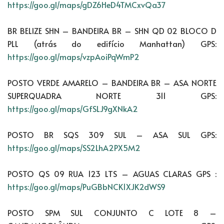
https://goo.gl/maps/gDZ6HeD4TMCxvQa37
BR BELIZE SHN – BANDEIRA BR – SHN QD 02 BLOCO D
PLL (atrás do edifício Manhattan) GPS:
https://goo.gl/maps/vzpAoiPqWmP2
POSTO VERDE AMARELO – BANDEIRA BR – ASA NORTE
SUPERQUADRA NORTE 311 GPS:
https://goo.gl/maps/GfSLJ9gXNkA2
POSTO BR SQS 309 SUL – ASA SUL GPS:
https://goo.gl/maps/SS2LhA2PX5M2
POSTO QS 09 RUA 123 LTS – AGUAS CLARAS GPS :
https://goo.gl/maps/PuGBbNCK1XJK2dWS9
POSTO SPM SUL CONJUNTO C LOTE 8 –