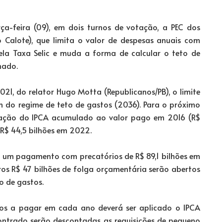
a-feira (09), em dois turnos de votação, a PEC dos
Calote), que limita o valor de despesas anuais com
pela Taxa Selic e muda a forma de calcular o teto de
nado.
1, do relator Hugo Motta (Republicanos/PB), o limite
m do regime de teto de gastos (2036). Para o próximo
icação do IPCA acumulado ao valor pago em 2016 (R$
e R$ 44,5 bilhões em 2022.
m um pagamento com precatórios de R$ 89,1 bilhões em
ros R$ 47 bilhões de folga orçamentária serão abertos
o de gastos.
órios a pagar em cada ano deverá ser aplicado o IPCA
ontrado serão descontadas as requisições de pequeno