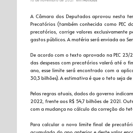
A Câmara dos Deputados aprovou nesta terç
Precatórios (também conhecida como PEC do 
precatórios, corrige valores exclusivamente 
gastos públicos. A matéria será enviada ao Se
De acordo com o texto aprovado na PEC 23/202
das despesas com precatórios valerá até o fi
ano, esse limite será encontrado com a apl
30,3 bilhões). A estimativa é que o teto seja d
Pelas regras atuais, dados do governo indica
2022, frente aos R$ 54,7 bilhões de 2021. Out
com a mudança no cálculo da correção do tet
Para calcular o novo limite final de precat
acumulado do ano anterior e deste valor enc