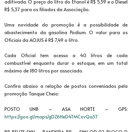
aditivada. O preço do litro do Etanol é R$ 5,59 e o Diesel
R$ 5,37 para os filiados da Associação.
Uma novidade da promoção é a possibilidade de
abastecimento da gasolina Podium. O valor para os
Oficiais da AOJUS é R$ 7,49 o litro.
Cada Oficial tem acesso a 40 litros de cada
combustível enquanto durar o estoque, em um total
máximo de 180 litros por associado.
Confira abaixo a relação de postos conveniados pela
promoção Tanque Cheio:
POSTO UNB – ASA NORTE – GPS:
https://goo.gl/maps/gDZ6HeD4TMCxvQa37
BR BELIZE SHN – BANDEIRA BR – SHN QD 02 BLOCO D