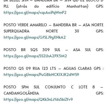
PLL (atrás do edifício Manhattan) GPS:
https://goo.gl/maps/vzpAoiPqWmP2
POSTO VERDE AMARELO – BANDEIRA BR – ASA NORTE
SUPERQUADRA NORTE 311 GPS:
https://goo.gl/maps/GfSLJ9gXNkA2
POSTO BR SQS 309 SUL – ASA SUL GPS:
https://goo.gl/maps/SS2LhA2PX5M2
POSTO QS 09 RUA 123 LTS – AGUAS CLARAS GPS :
https://goo.gl/maps/PuGBbNCK1XJK2dWS9
POSTO SPM SUL CONJUNTO C LOTE 8 –
CANDANGOLÂNDIA GPS:
https://goo.gl/maps/QKk3nLzYds5kiZfv9