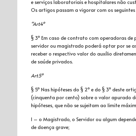
e serviços laboratoriais e hospitalares não cu
Os artigos passam a vigorar com os seguintes
“Art.4º
§ 3º Em caso de contrato com operadoras de pla
servidor ou magistrado poderá optar por se a
receber o respectivo valor do auxílio diretam
de saúde privados.
Art.5º
§ 5º Nas hipóteses do § 2º e do § 3º deste arti
(cinquenta por cento) sobre o valor apurado 
hipóteses, que não se sujeitam ao limite máxi
I – o Magistrado, o Servidor ou algum depende
de doença grave;