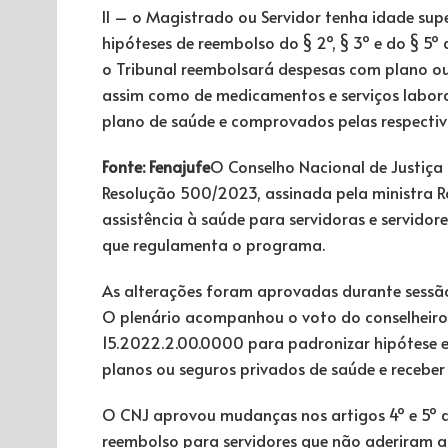
II – o Magistrado ou Servidor tenha idade supe
hipóteses de reembolso do § 2º, § 3º e do § 5º
o Tribunal reembolsará despesas com plano ou
assim como de medicamentos e serviços laborat
plano de saúde e comprovados pelas respectiva
Fonte: Fenajufe
O Conselho Nacional de Justiça 
Resolução 500/2023, assinada pela ministra
assistência à saúde para servidoras e servidor
que regulamenta o programa.
As alterações foram aprovadas durante sessão v
O plenário acompanhou o voto do conselheiro
15.2022.2.00.0000 para padronizar hipótese 
planos ou seguros privados de saúde e receber
O CNJ aprovou mudanças nos artigos 4º e 5º d
reembolso para servidores que não aderiram ao