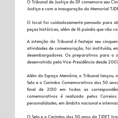
O Tribunal de Justiça do DF comemora seu Cin
Justiça e com a inauguração do Memorial TJD
O local foi cuidadosamente pensado para abri
peças históricas, além de 16 painéis que vão c
A intenção do Tribunal é festejar seu cinqu
atividades de comemoração, foi instituída, 
desembargadores. Os preparativos para o a
desenvolvido pela Vice-Presidência desde 2007
Além do Espaço Memória, o Tribunal lançou,
Selo e o Carimbo Comemorativos dos 50 anos d
final de 2010 em todas as correspondênc
comemorativos é realizado pelos Correio
personalidades, em âmbito nacional e internac
O Selo e o Carimbo dos 50 anos do TJDFT tr