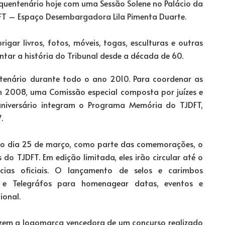
quentenário hoje com uma Sessão Solene no Palácio da
FT – Espaço Desembargadora Lila Pimenta Duarte.
gar livros, fotos, móveis, togas, esculturas e outras
ontar a história do Tribunal desde a década de 60.
entenário durante todo o ano 2010. Para coordenar as
em 2008, uma Comissão especial composta por juízes e
niversário integram o Programa Memória do TJDFT,
.
 no dia 25 de março, como parte das comemorações, o
o TJDFT. Em edição limitada, eles irão circular até o
ias oficiais. O lançamento de selos e carimbos
s e Telegráfos para homenagear datas, eventos e
ional.
azem a logomarca vencedora de um concurso realizado