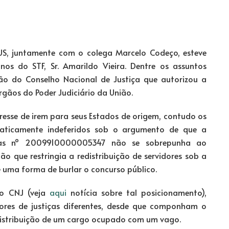
S, juntamente com o colega Marcelo Codeço, esteve
os do STF, Sr. Amarildo Vieira. Dentre os assuntos
ão do Conselho Nacional de Justiça que autorizou a
órgãos do Poder Judiciário da União.
resse de irem para seus Estados de origem, contudo os
maticamente indeferidos sob o argumento de que a
ias nº 2009910000005347 não se sobrepunha ao
o que restringia a redistribuição de servidores sob a
e uma forma de burlar o concurso público.
do CNJ (veja
aqui
notícia sobre tal posicionamento),
idores de justiças diferentes, desde que componham o
edistribuição de um cargo ocupado com um vago.