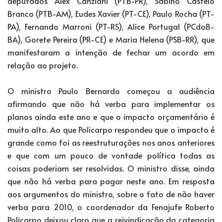
deputados Alex Canziani (PTB-PR), Sabino Castelo
Branco (PTB-AM), Eudes Xavier (PT-CE), Paulo Rocha (PT-
PA), Fernando Marroni (PT-RS), Alice Portugal (PCdoB-
BA), Gorete Pereira (PR-CE) e Maria Helena (PSB-RR), que
manifestaram a intenção de fechar um acordo em
relação ao projeto.
O ministro Paulo Bernardo começou a audiência
afirmando que não há verba para implementar os
planos ainda este ano e que o impacto orçamentário é
muito alto. Ao que Policarpo respondeu que o impacto é
grande como foi as reestruturações nos anos anteriores
e que com um pouco de vontade política todas as
coisas poderiam ser resolvidas. O ministro disse, ainda
que não há verba para pagar neste ano. Em resposta
aos argumentos do ministro, sobre o fato de não haver
verba para 2010, o coordenador da Fenajufe Roberto
Policarpo deixou claro que a reivindicação da categoria