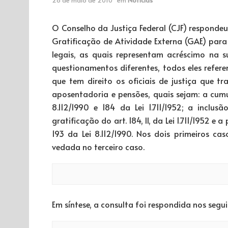
O Conselho da Justiça Federal (CJF) responde
Gratificação de Atividade Externa (GAE) par
legais, as quais representam acréscimo na
questionamentos diferentes, todos eles refer
que tem direito os oficiais de justiça que 
aposentadoria e pensões, quais sejam: a cum
8.112/1990 e 184 da Lei 1.711/1952; a inc
gratificação do art. 184, II, da Lei 1.711/1952
193 da Lei 8.112/1990. Nos dois primeiros ca
vedada no terceiro caso.
Em síntese, a consulta foi respondida nos segu