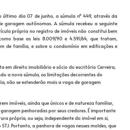
no último dia 07 de junho, a súmula nº 449, através da
 de garagem autônomas. A súmula recebeu a seguinte
cula própria no registro de imóveis não constitui bem
como base as leis 8.009/90 e 4.591/64, que tratam,
m de família, e sobre o condomínio em edificações e
 em direito imobiliário e sócio do escritório Cerveira,
do a nova súmula, as limitações decorrentes do
lia, não se estenderão mais a vaga de garagem
em imóveis, ainda que únicos e de natureza familiar,
 garagem penhoradas por seus credores. É importante
ura própria, ou seja, independente do imóvel em si,
o STJ. Portanto, a penhora de vagas nesses moldes, que