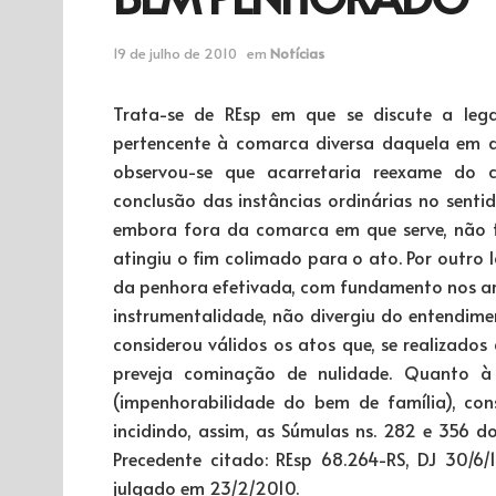
19 de julho de 2010
em
Notícias
Trata-se de REsp em que se discute a lega
pertencente à comarca diversa daquela em qu
observou-se que acarretaria reexame do co
conclusão das instâncias ordinárias no sentido
embora fora da comarca em que serve, não t
atingiu o fim colimado para o ato. Por outro 
da penhora efetivada, com fundamento nos art
instrumentalidade, não divergiu do entendimen
considerou válidos os atos que, se realizados
preveja cominação de nulidade. Quanto à 
(impenhorabilidade do bem de família), con
incidindo, assim, as Súmulas ns. 282 e 356 d
Precedente citado: REsp 68.264-RS, DJ 30/6/
julgado em 23/2/2010.