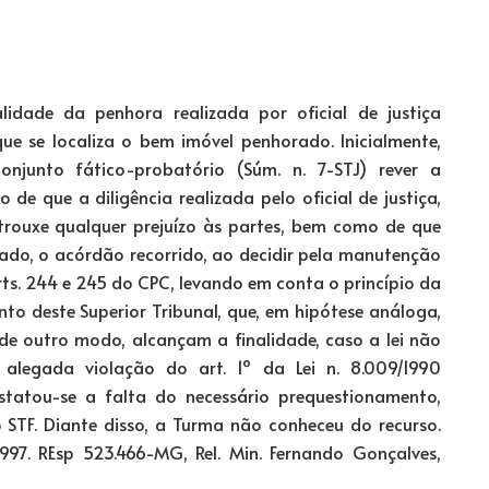
lidade da penhora realizada por oficial de justiça
e se localiza o bem imóvel penhorado. Inicialmente,
njunto fático-probatório (Súm. n. 7-STJ) rever a
 de que a diligência realizada pelo oficial de justiça,
rouxe qualquer prejuízo às partes, bem como de que
lado, o acórdão recorrido, ao decidir pela manutenção
s. 244 e 245 do CPC, levando em conta o princípio da
to deste Superior Tribunal, que, em hipótese análoga,
 de outro modo, alcançam a finalidade, caso a lei não
alegada violação do art. 1º da Lei n. 8.009/1990
statou-se a falta do necessário prequestionamento,
o STF. Diante disso, a Turma não conheceu do recurso.
1997. REsp 523.466-MG, Rel. Min. Fernando Gonçalves,