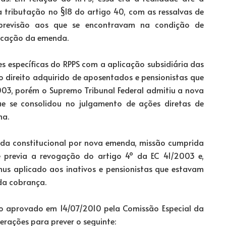
a tributação no §18 do artigo 40, com as ressalvas de
 previsão aos que se encontravam na condição de
icação da emenda.
s específicas do RPPS com a aplicação subsidiária das
o direito adquirido de aposentados e pensionistas que
003, porém o Supremo Tribunal Federal admitiu a nova
e se consolidou no julgamento de ações diretas de
ma.
nda constitucional por nova emenda, missão cumprida
e previa a revogação do artigo 4º da EC 41/2003 e,
us aplicado aos inativos e pensionistas que estavam
da cobrança.
vo aprovado em 14/07/2010 pela Comissão Especial da
rações para prever o seguinte: