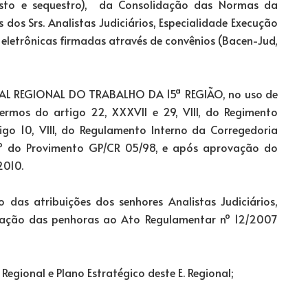
esto e sequestro), da Consolidação das Normas da
dos Srs. Analistas Judiciários, Especialidade Execução
letrônicas firmadas através de convênios (Bacen-Jud,
AL REGIONAL DO TRABALHO DA 15ª REGIÃO, no uso de
termos do artigo 22, XXXVII e 29, VIII, do Regimento
igo 10, VIII, do Regulamento Interno da Corregedoria
2º do Provimento GP/CR 05/98, e após aprovação do
2010.
as atribuições dos senhores Analistas Judiciários,
ização das penhoras ao Ato Regulamentar nº 12/2007
ional e Plano Estratégico deste E. Regional;