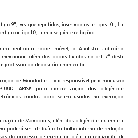
tigo 9º, vez que repetidos, inserindo os artigos 10 , 11 e
 antigo artigo 10, com a seguinte redação:
a realizada sobre imóvel, o Analista Judiciário,
 mencionar, além dos dados fixados no art. 7º deste
l e profissão do depositário nomeado;
 Execução de Mandados, fica responsável pelo manuseio
OJUD, ARISP, para concretização das diligências
letrônicas criadas para serem usadas na execução,
 Execução de Mandados, além das diligências externas e
m poderá ser atribuído trabalho interno de redação,
rsos do processo de execução, além da realização de