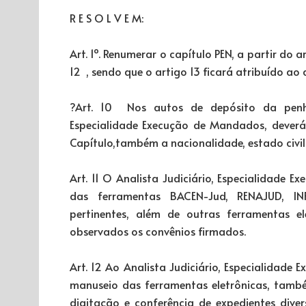
R E S O L V E M:
Art. 1º. Renumerar o capítulo PEN, a partir do ar
12 , sendo que o artigo 13 ficará atribuído ao
?Art. 10 Nos autos de depósito da penhor
Especialidade Execução de Mandados, deverá
Capítulo,também a nacionalidade, estado civi
Art. 11 O Analista Judiciário, Especialidade
das ferramentas BACEN-Jud, RENAJUD, INF
pertinentes, além de outras ferramentas e
observados os convênios firmados.
Art. 12 Ao Analista Judiciário, Especialidade
manuseio das ferramentas eletrônicas, també
digitação e conferência de expedientes dive