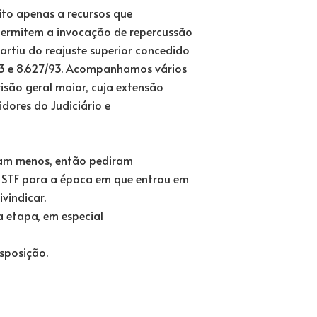
ito apenas a recursos que
permitem a invocação de repercussão
rtiu do reajuste superior concedido
/93 e 8.627/93. Acompanhamos vários
isão geral maior, cuja extensão
dores do Judiciário e
ram menos, então pediram
o STF para a época em que entrou em
vindicar.
a etapa, em especial
isposição.