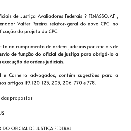
ciais de Justiça Avaliadores Federais ? FENASSOJAF ,
nador Valter Pereira, relator-geral do novo CPC, no
ficação do projeto do CPC.
to ao cumprimento de ordens judiciais por oficiais de
svio de função do oficial de justiça para obrigá-lo a
 execução de ordens judiciais
.
el e Carneiro advogados, contém sugestões para a
os artigos 119, 120, 123, 203, 206, 770 e 778.
 das propostas.
S
DO OFICIAL DE JUSTIÇA FEDERAL