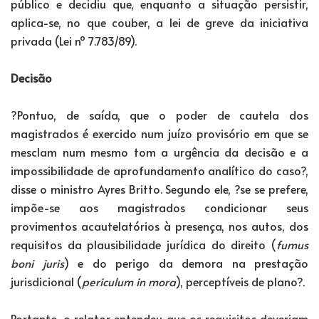
público e decidiu que, enquanto a situação persistir,
aplica-se, no que couber, a lei de greve da iniciativa
privada (Lei nº 7.783/89).
Decisão
?Pontuo, de saída, que o poder de cautela dos
magistrados é exercido num juízo provisório em que se
mesclam num mesmo tom a urgência da decisão e a
impossibilidade de aprofundamento analítico do caso?,
disse o ministro Ayres Britto. Segundo ele, ?se se prefere,
impõe-se aos magistrados condicionar seus
provimentos acautelatórios à presença, nos autos, dos
requisitos da plausibilidade jurídica do direito (
fumus
boni juris
) e do perigo da demora na prestação
jurisdicional (
periculum in mora
), perceptíveis de plano?.
Portanto, o relator entendeu que os requisitos deveriam