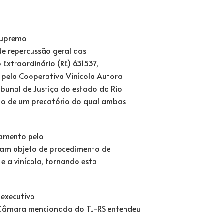
 Supremo
 de repercussão geral das
 Extraordinário (RE) 631537,
e pela Cooperativa Vinícola Autora
ibunal de Justiça do estado do Rio
to de um precatório do qual ambas
gamento pelo
oram objeto de procedimento de
 e a vinícola, tornando esta
 executivo
Câmara mencionada do TJ-RS entendeu