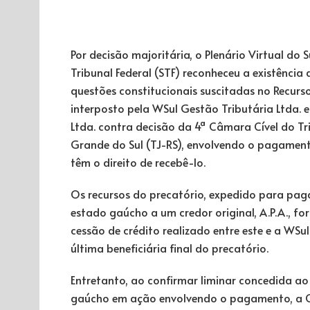
Por decisão majoritária, o Plenário Virtual do
Tribunal Federal (STF) reconheceu a existência
questões constitucionais suscitadas no Recurso
interposto pela WSul Gestão Tributária Ltda. 
Ltda. contra decisão da 4ª Câmara Cível do Tr
Grande do Sul (TJ-RS), envolvendo o pagamen
têm o direito de recebê-lo.
Os recursos do precatório, expedido para pa
estado gaúcho a um credor original, A.P.A., f
cessão de crédito realizado entre este e a WSul
última beneficiária final do precatório.
Entretanto, ao confirmar liminar concedida ao
gaúcho em ação envolvendo o pagamento, a 