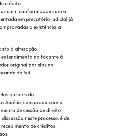
de crédito
estaria em conformidade com a
mentada em precatório judicial já
comprovadas a existência, a
anto à alteração
o entendimento no tocante à
dor original por elas no
Grande do Sul.
elos autores do
rço Aurélio, concordou com o
imento de cessão de direito
 discussão neste processo, é de
o recebimento de créditos
gos.