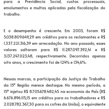
para a Previdência Social, custas processuais,
emolumentos e multas aplicadas pela fiscalização do
trabalho.
E o desempenho é crescente. Em 2003, foram R$
5.038.809.649,29 em créditos para os reclamantes e R$
1.337.221.316,39 em arrecadação. No ano passado, esses
valores saltaram para R$ 11.287.097.392,41 e R$
3.137.247.023,48, respectivamente. Decorridos apenas
oito anos, o crescimento foi de 124% e 134,6%.
Nessas marcas, a participação da Justiça do Trabalho
da 15ª Região merece destaque. No mesmo período, a
15ª injetou R$ 8.705.678.482,45 na economia do País (R$
6.676.896.115,15 em créditos para os trabalhadores e R$
2.028.782.367,30 para os cofres da União), o equivalente