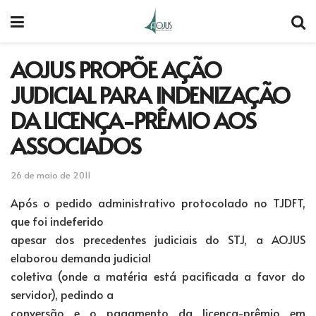
AOJUS PROPÕE AÇÃO
JUDICIAL PARA INDENIZAÇÃO
DA LICENÇA-PRÊMIO AOS
ASSOCIADOS
26 de maio de 2011
Após o pedido administrativo protocolado no TJDFT,
que foi indeferido
apesar dos precedentes judiciais do STJ, a AOJUS
elaborou demanda judicial
coletiva (onde a matéria está pacificada a favor do
servidor), pedindo a
conversão e o pagamento da licença-prêmio em