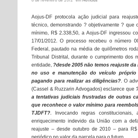
Aojus-DF protocola ação judicial para reaju
técnico, demonstrando ? objetivamente ? que o
mínimo, R$ 2.338,50, a Aojus-DF ingressou co
17/01/2012. O processo recebeu o número 000
Federal, pautado na média de quilômetros roda
Tribunal Distrital, durante o cumprimento do
entidade,
?desde 2005 não temos reajuste da 
no uso e manutenção do veículo próprio 
pagando para realizar as diligências?
. O adv
(Cassel & Ruzzarin Advogados) esclarece que
a tentativas judiciais frustradas de outras
que reconhece o valor mínimo para reembolso
TJDFT?
. Invocando regras constitucionais,
enriquecimento indevido da União com a def
reajuste – desde outubro de 2010 – para R$ 
periódico no valor da parcela para o futuro.