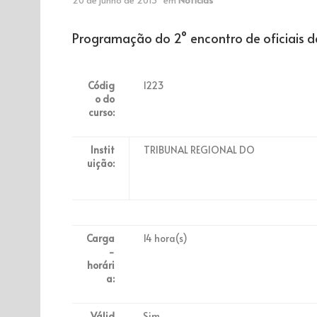
Programação do 2° encontro de oficiais de
Códig
1223
o do
curso:
Instit
TRIBUNAL REGIONAL DO
uição:
Carga
14 hora(s)
-
horári
a:
Válid
Sim