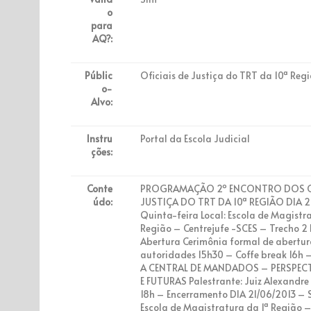
o
para
AQ?:
Públic
Oficiais de Justiça do TRT da 10ª Reg
o-
Alvo:
Instru
Portal da Escola Judicial
ções:
Conte
PROGRAMAÇÃO 2º ENCONTRO DOS OF
údo:
JUSTIÇA DO TRT DA 10ª REGIÃO DIA 2
Quinta-feira Local: Escola de Magistr
Região – Centrejufe -SCES – Trecho 2 
Abertura Cerimônia formal de abertura
autoridades 15h30 – Coffe break 16h –
A CENTRAL DE MANDADOS – PERSPECT
E FUTURAS Palestrante: Juiz Alexandre
18h – Encerramento DIA 21/06/2013 – S
Escola de Magistratura da 1ª Região –