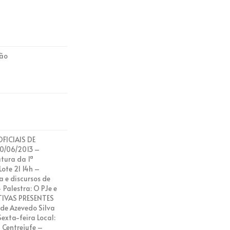
ião
ICIAIS DE
0/06/2013 –
atura da 1ª
Lote 21 14h –
 e discursos de
 Palestra: O PJe e
IVAS PRESENTES
 de Azevedo Silva
exta-feira Local:
 Centrejufe –