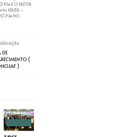
 O PJe E O FATOR
rto 10h30 –
 DO PJe NO
ublicação
 DE
ARECIMENTO (
ONOJAF )
NOTÍCIAS