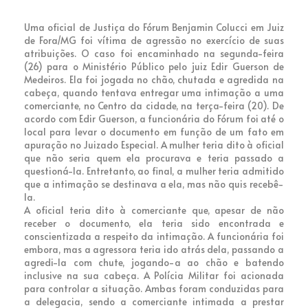
Uma oficial de Justiça do Fórum Benjamin Colucci em Juiz
de Fora/MG foi vítima de agressão no exercício de suas
atribuições. O caso foi encaminhado na segunda-feira
(26) para o Ministério Público pelo juiz Edir Guerson de
Medeiros. Ela foi jogada no chão, chutada e agredida na
cabeça, quando tentava entregar uma intimação a uma
comerciante, no Centro da cidade, na terça-feira (20). De
acordo com Edir Guerson, a funcionária do Fórum foi até o
local para levar o documento em função de um fato em
apuração no Juizado Especial. A mulher teria dito à oficial
que não seria quem ela procurava e teria passado a
questioná-la. Entretanto, ao final, a mulher teria admitido
que a intimação se destinava a ela, mas não quis recebê-
la.
A oficial teria dito à comerciante que, apesar de não
receber o documento, ela teria sido encontrada e
conscientizada a respeito da intimação. A funcionária foi
embora, mas a agressora teria ido atrás dela, passando a
agredi-la com chute, jogando-a ao chão e batendo
inclusive na sua cabeça. A Polícia Militar foi acionada
para controlar a situação. Ambas foram conduzidas para
a delegacia, sendo a comerciante intimada a prestar