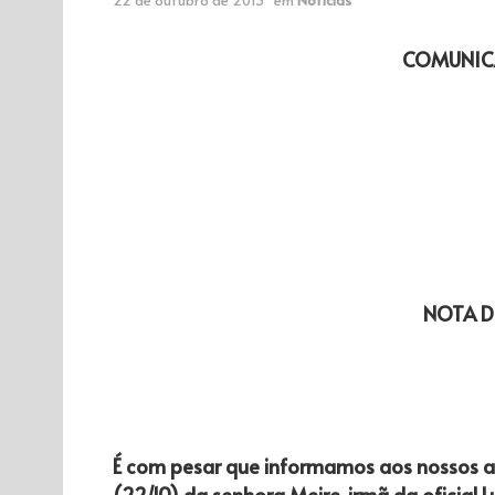
COMUNIC
NOTA D
É com pesar que informamos aos nossos as
(22/10) da senhora Meire, irmã da oficial