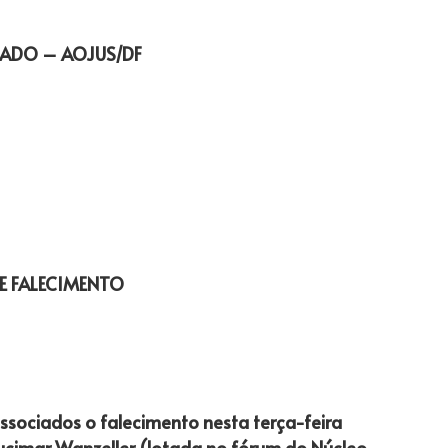
ADO – AOJUS/DF
E FALECIMENTO
sociados o falecimento nesta terça-feira
 Lucimar Wanzeller (lotada no fórum do Núcleo