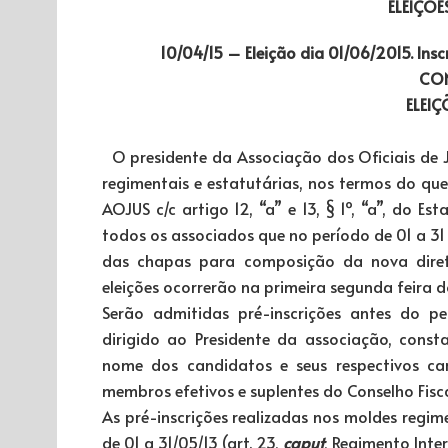
ELEIÇÕE
10/04/15 – Eleição dia 01/06/2015. Ins
CO
ELEIÇ
O presidente da Associação dos Oficiais de Jus
regimentais e estatutárias, nos termos do qu
AOJUS c/c artigo 12, “a” e 13, § 1º, “a”, do E
todos os associados que no período de 01 a 31
das chapas para composição da nova direto
eleições ocorrerão na primeira segunda feira d
Serão admitidas pré-inscrições antes do pe
dirigido ao Presidente da associação, con
nome dos candidatos e seus respectivos ca
membros efetivos e suplentes do Conselho Fisca
As pré-inscrições realizadas nos moldes regi
de 01 a 31/05/13 (art. 23,
caput
, Regimento Inter