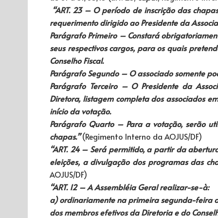
“ART. 23 – O período de inscrição das chapas
requerimento dirigido ao Presidente da Associa
Parágrafo Primeiro – Constará obrigatoriame
seus respectivos cargos, para os quais preten
Conselho Fiscal.
Parágrafo Segundo – O associado somente pode
Parágrafo Terceiro – O Presidente da Assoc
Diretora, listagem completa dos associados em 
início da votação.
Parágrafo Quarto – Para a votação, serão uti
chapas.”
(Regimento Interno da AOJUS/DF)
“ART. 24 – Será permitido, a partir da abertura
eleições, a divulgação dos programas das cha
AOJUS/DF)
“ART. 12 – A Assembléia Geral realizar-se-à:
a) ordinariamente na primeira segunda-feira d
dos membros efetivos da Diretoria e do Conselho 