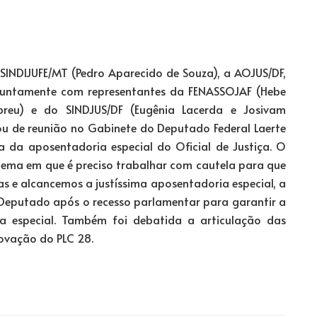
 SINDIJUFE/MT (Pedro Aparecido de Souza), a AOJUS/DF,
, juntamente com representantes da FENASSOJAF (Hebe
breu) e do SINDJUS/DF (Eugênia Lacerda e Josivam
pou de reunião no Gabinete do Deputado Federal Laerte
ta da aposentadoria especial do Oficial de Justiça. O
r tema em que é preciso trabalhar com cautela para que
s e alcancemos a justíssima aposentadoria especial, a
Deputado após o recesso parlamentar para garantir a
ia especial. Também foi debatida a articulação das
ovação do PLC 28.