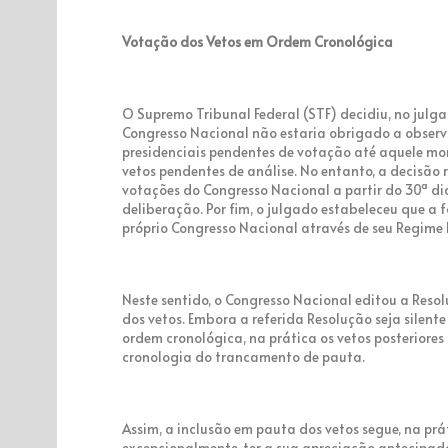
Votação dos Vetos em Ordem Cronológica
O Supremo Tribunal Federal (STF) decidiu, no jul
Congresso Nacional não estaria obrigado a observ
presidenciais pendentes de votação até aquele mo
vetos pendentes de análise. No entanto, a decisão
votações do Congresso Nacional a partir do 30ª d
deliberação. Por fim, o julgado estabeleceu que a 
próprio Congresso Nacional através de seu Regime 
Neste sentido, o Congresso Nacional editou a Resol
dos vetos. Embora a referida Resolução seja silen
ordem cronológica, na prática os vetos posteriore
cronologia do trancamento de pauta.
Assim, a inclusão em pauta dos vetos segue, na prá
excepcionalmente, ter a sua apreciação antecipada