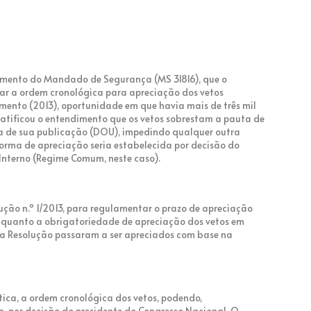
gamento do Mandado de Segurança (MS 31816), que o
ar a ordem cronológica para apreciação dos vetos
mento (2013), oportunidade em que havia mais de três mil
 ratificou o entendimento que os vetos sobrestam a pauta de
ia de sua publicação (DOU), impedindo qualquer outra
forma de apreciação seria estabelecida por decisão do
Interno (Regime Comum, neste caso).
ução n.º 1/2013, para regulamentar o prazo de apreciação
te quanto a obrigatoriedade de apreciação dos vetos em
s a Resolução passaram a ser apreciados com base na
tica, a ordem cronológica dos vetos, podendo,
, por decisão do presidente do Congresso Nacional. O