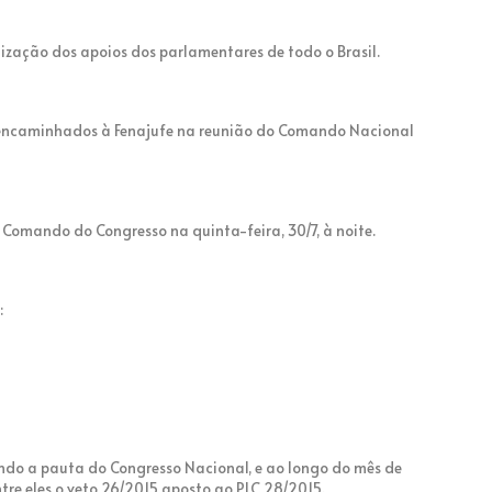
tização dos apoios dos parlamentares de todo o Brasil.
 encaminhados à Fenajufe na reunião do Comando Nacional
Comando do Congresso na quinta-feira, 30/7, à noite.
:
cando a pauta do Congresso Nacional, e ao longo do mês de
ntre eles o veto 26/2015 aposto ao PLC 28/2015.