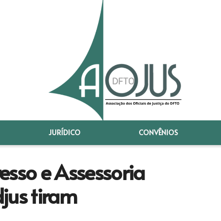
JURÍDICO
CONVÊNIOS
sso e Assessoria
jus tiram