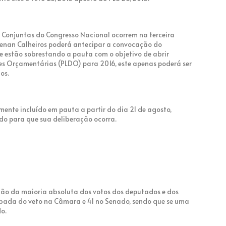
s Conjuntas do Congresso Nacional ocorrem na terceira
 Renan Calheiros poderá antecipar a convocação do
e estão sobrestando a pauta com o objetivo de abrir
zes Orçamentárias (PLDO) para 2016, este apenas poderá ser
os.
mente incluído em pauta a partir do dia 21 de agosto,
do para que sua deliberação ocorra.
ção da maioria absoluta dos votos dos deputados e dos
rubada do veto na Câmara e 41 no Senado, sendo que se uma
do.