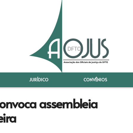
JURÍDICO
CONVÊNIOS
 convoca assembleia
eira