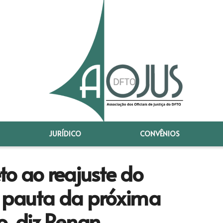
JURÍDICO
CONVÊNIOS
o ao reajuste do
a pauta da próxima
o, diz Renan