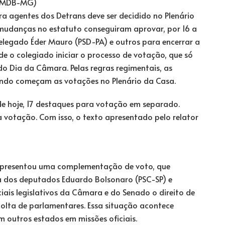
ra agentes dos Detrans deve ser decidido no Plenário
 mudanças no estatuto conseguiram aprovar, por 16 a
elegado Éder Mauro (PSD-PA) e outros para encerrar a
 de o colegiado iniciar o processo de votação, que só
do Dia
da Câmara. Pelas regras regimentais, as
ando começam as votações no Plenário da Casa.
 de hoje, 17 destaques para votação em separado.
 votação. Com isso, o texto apresentado pelo relator
 apresentou uma complementação de voto, que
a dos deputados Eduardo Bolsonaro (PSC-SP) e
iais legislativos da Câmara e do Senado o direito de
olta de parlamentares. Essa situação acontece
m outros estados em missões oficiais.