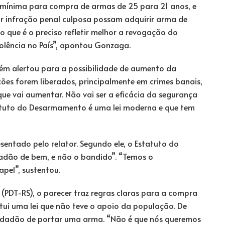
 mínima para compra de armas de 25 para 21 anos, e
r infração penal culposa possam adquirir arma de
o que é o preciso refletir melhor a revogação do
iolência no País”, apontou Gonzaga.
 alertou para a possibilidade de aumento da
ções forem liberados, principalmente em crimes banais,
 que vai aumentar. Não vai ser a eficácia da segurança
statuto do Desarmamento é uma lei moderna e que tem
entado pelo relator. Segundo ele, o Estatuto do
adão de bem, e não o bandido”. “Temos o
pel”, sustentou.
DT-RS), o parecer traz regras claras para a compra
itui uma lei que não teve o apoio da população. De
cidadão de portar uma arma. “Não é que nós queremos