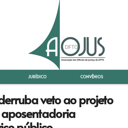
JURÍDICO
CONVÊNIOS
erruba veto ao projeto
s aposentadoria
iço público