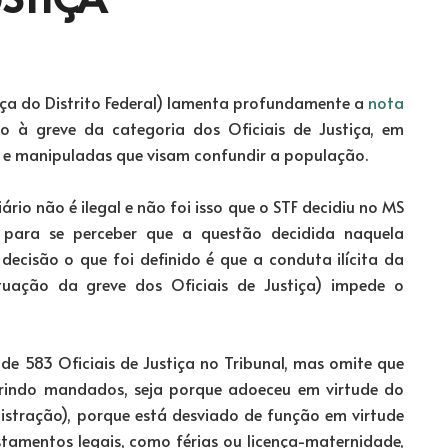
iça do Distrito Federal) lamenta profundamente a
nota
 à greve da categoria dos Oficiais de Justiça, em
s e manipuladas que visam confundir a população.
ário não é ilegal e não foi isso que o STF decidiu no MS
ão para se perceber que a questão decidida naquela
decisão o que foi definido é que a conduta ilícita da
uação da greve dos Oficiais de Justiça) impede o
ade 583 Oficiais de Justiça no Tribunal, mas omite que
prindo mandados, seja porque adoeceu em virtude do
nistração), porque está desviado de função em virtude
amentos legais, como férias ou licença-maternidade,