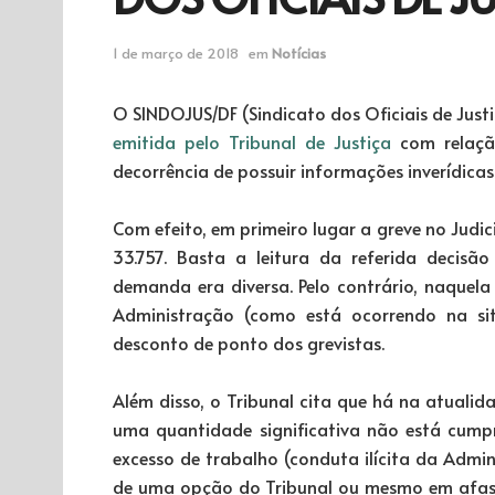
1 de março de 2018
em
Notícias
O SINDOJUS/DF (Sindicato dos Oficiais de Just
emitida pelo Tribunal de Justiça
com relação
decorrência de possuir informações inverídica
Com efeito, em primeiro lugar a greve no Judici
33.757. Basta a leitura da referida decis
demanda era diversa. Pelo contrário, naquela 
Administração (como está ocorrendo na sit
desconto de ponto dos grevistas.
Além disso, o Tribunal cita que há na atualid
uma quantidade significativa não está cum
excesso de trabalho (conduta ilícita da Admi
de uma opção do Tribunal ou mesmo em afast