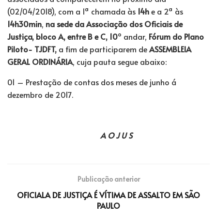
(02/04/2018), com a 1ª chamada às
14h
e a 2ª às
14h30min
,
na sede da Associação dos Oficiais de
Justiça, bloco A, entre B e C, 10
º andar,
Fórum do Plano
Piloto- TJDFT,
a fim de participarem de
ASSEMBLEIA
GERAL ORDINÁRIA
, cuja pauta segue abaixo:
01 – Prestação de contas dos meses de junho á
dezembro de 2017.
A O J U S
Publicação anterior
OFICIALA DE JUSTIÇA É VÍTIMA DE ASSALTO EM SÃO
PAULO