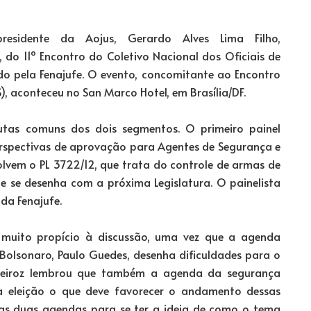
residente da Aojus, Gerardo Alves Lima Filho,
 do 11º Encontro do Coletivo Nacional dos Oficiais de
do pela Fenajufe. O evento, concomitante ao Encontro
, aconteceu no San Marco Hotel, em Brasília/DF.
tas comuns dos dois segmentos. O primeiro painel
erspectivas de aprovação para Agentes de Segurança e
olvem o PL 3722/12, que trata do controle de armas de
e se desenha com a próxima Legislatura. O painelista
da Fenajufe.
muito propício à discussão, uma vez que a agenda
 Bolsonaro, Paulo Guedes, desenha dificuldades para o
Queiroz lembrou que também a agenda da segurança
a eleição o que deve favorecer o andamento dessas
sas duas agendas para se ter a ideia de como o tema