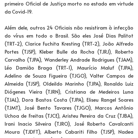
primeiro Oficial de Justiça morto no estado em virtude
da Covid-19.
Além dele, outros 24 Oficiais não resistiram à infecção
do vírus em todo o Brasil. São eles José Dias Palitot
(TRT-2), Clarice Fuchita Kresting (TRT-2), João Alfredo
Portes (TJSP), Kleber Bulle da Rocha (TJRJ), Roberto
Carvalho (TJPA), Wanderley Andrade Rodrigues (TJAM),
Léo Damião Braga (TRT-1), Maurício Maluf (TJPA),
Adelino de Souza Figueira (TJGO), Valter Campos de
Almeida (TJSP), Oldeildo Marinho (TJPA), Ronaldo Luiz
Diógenes Vieira (TJRN), Cristiana de Medeiros Luna
(TJAL), Dora Bastos Costa (TJPA), Eliseu Rangel Soares
(TJMT), José Bento Tavares (TJGO), Marcos Antônio
Uchoa de Freitas (TJCE), Aristeu Pereira da Cruz (TJBA),
Irani Inacio Silveira (TJRO), José Roberto Cavalcanti
Moura (TJDFT), Alberto Cabariti Filho (TJSP), Nadea