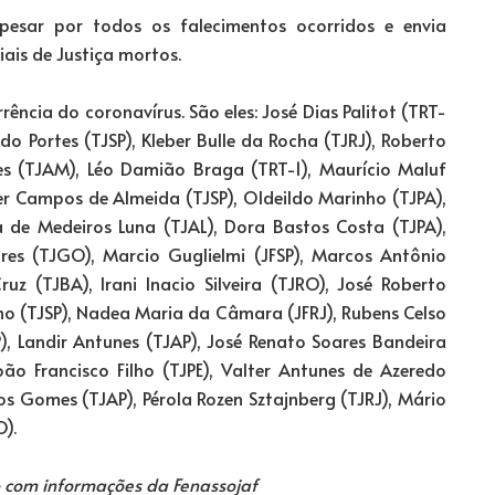
esar por todos os falecimentos ocorridos e envia
iais de Justiça mortos.
ência do coronavírus. São eles: José Dias Palitot (TRT-
edo Portes (TJSP), Kleber Bulle da Rocha (TJRJ), Roberto
es (TJAM), Léo Damião Braga (TRT-1), Maurício Maluf
ter Campos de Almeida (TJSP), Oldeildo Marinho (TJPA),
na de Medeiros Luna (TJAL), Dora Bastos Costa (TJPA),
ares (TJGO), Marcio Guglielmi (JFSP), Marcos Antônio
ruz (TJBA), Irani Inacio Silveira (TJRO), José Roberto
lho (TJSP), Nadea Maria da Câmara (JFRJ), Rubens Celso
), Landir Antunes (TJAP), José Renato Soares Bandeira
oão Francisco Filho (TJPE), Valter Antunes de Azeredo
sos Gomes (TJAP), Pérola Rozen Sztajnberg (TJRJ), Mário
O).
o com informações da Fenassojaf