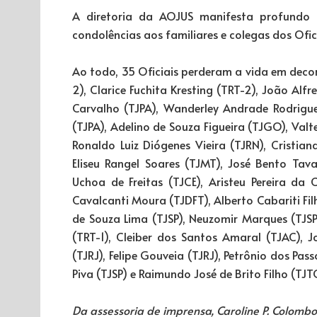
A diretoria da AOJUS manifesta profundo p
condolências aos familiares e colegas dos Ofic
Ao todo, 35 Oficiais perderam a vida em decorr
2), Clarice Fuchita Kresting (TRT-2), João Alfr
Carvalho (TJPA), Wanderley Andrade Rodrigu
(TJPA), Adelino de Souza Figueira (TJGO), Val
Ronaldo Luiz Diógenes Vieira (TJRN), Cristia
Eliseu Rangel Soares (TJMT), José Bento Tav
Uchoa de Freitas (TJCE), Aristeu Pereira da C
Cavalcanti Moura (TJDFT), Alberto Cabariti Fi
de Souza Lima (TJSP), Neuzomir Marques (TJSP
(TRT-1), Cleiber dos Santos Amaral (TJAC), J
(TJRJ), Felipe Gouveia (TJRJ), Petrônio dos Pas
Piva (TJSP) e Raimundo José de Brito Filho (TJT
Da assessoria de imprensa, Caroline P. Colomb