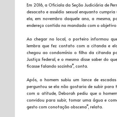
Em 2016, a Oficiala da Seção Judiciária de P
desacato e assédio sexual enquanto cumpria
ela, em novembro daquele ano, a mesma, po
endereço contido no mandado com o objetivo d
Ao chegar no local, o porteiro informou q
lembra que fez contato com a citanda e ela
chegou ao condomínio o filho da citanda pa
Justiça Federal, e o mesmo disse saber do q
ficasse falando sozinha”, conta.
Após, o homem subiu um lance de escadas 
perguntou se ela não gostaria de subir par
com a atitude, Deborah pediu que o homem 
convidou para subir, tomar uma água e com
gesto com conotação obscena”, relata.