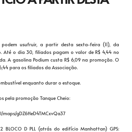
podem usufruir, a partir desta sexta-feira (11), da
Até o dia 30, filiados pagam o valor de R$ 4,44 no
ada. A gasolina Podium custa R$ 6,09 na promoção. O
 6,44 para os filiados da Associação.
ombustível enquanto durar o estoque.
dos pela promoção Tanque Cheio:
.gl/maps/gDZ6HeD4TMCxvQa37
 BLOCO D PLL (atrás do edifício Manhattan) GPS: