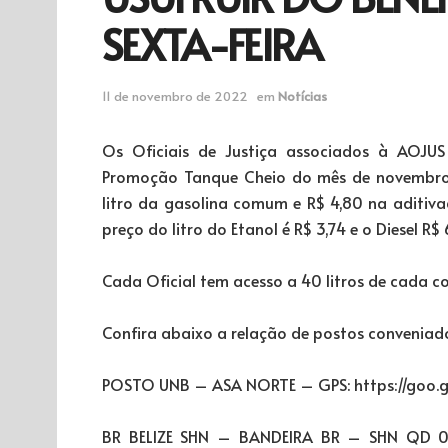
SEXTA-FEIRA
11 de novembro de 2022
em
Notícias
Os Oficiais de Justiça associados à AOJUS 
Promoção Tanque Cheio do mês de novembro. 
litro da gasolina comum e R$ 4,80 na aditiv
preço do litro do Etanol é R$ 3,74 e o Diesel R$
Cada Oficial tem acesso a 40 litros de cada c
Confira abaixo a relação de postos convenia
POSTO UNB – ASA NORTE – GPS: https://goo
BR BELIZE SHN – BANDEIRA BR – SHN QD 02