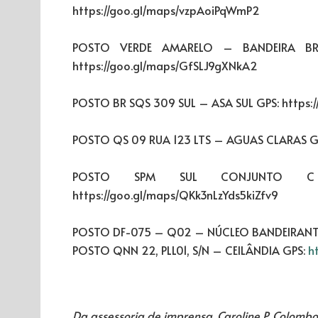
https://goo.gl/maps/vzpAoiPqWmP2
POSTO VERDE AMARELO – BANDEIRA BR
https://goo.gl/maps/GfSLJ9gXNkA2
POSTO BR SQS 309 SUL – ASA SUL GPS: https
POSTO QS 09 RUA 123 LTS – AGUAS CLARAS GP
POSTO SPM SUL CONJUNTO C
https://goo.gl/maps/QKk3nLzYds5kiZfv9
POSTO DF-075 – Q02 – NÚCLEO BANDEIRANTE 
POSTO QNN 22, PLL01, S/N – CEILÂNDIA GPS:
h
Da assessoria de imprensa, Caroline P. Colombo