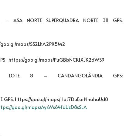
 – ASA NORTE SUPERQUADRA NORTE 311 GPS:
://goo.gl/maps/SS2LhA2PX5M2
S : https://goo.gl/maps/PuGBbNCK1XJK2dWS9
 LOTE 8 – CANDANGOLÂNDIA GPS:
GPS: https://goo.gl/maps/HoL7DuEorNhahaUd8
ttps://goo.gl/maps/AysWs64fdUzD8sSLA