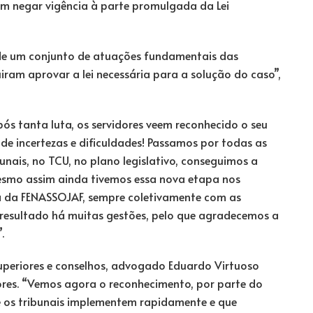
em negar vigência à parte promulgada da Lei
u de um conjunto de atuações fundamentais das
uiram aprovar a lei necessária para a solução do caso”,
após tanta luta, os servidores veem reconhecido o seu
 de incertezas e dificuldades! Passamos por todas as
bunais, no TCU, no plano legislativo, conseguimos a
esmo assim ainda tivemos essa nova etapa nos
ia da FENASSOJAF, sempre coletivamente com as
 resultado há muitas gestões, pelo que agradecemos a
.
superiores e conselhos, advogado Eduardo Virtuoso
ores. “Vemos agora o reconhecimento, por parte do
ue os tribunais implementem rapidamente e que