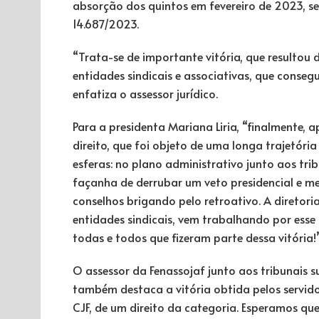
absorção dos quintos em fevereiro de 2023, s
14.687/2023.
“Trata-se de importante vitória, que resulto
entidades sindicais e associativas, que conseg
enfatiza o assessor jurídico.
Para a presidenta Mariana Liria, “finalmente, 
direito, que foi objeto de uma longa trajetória
esferas: no plano administrativo junto aos tri
façanha de derrubar um veto presidencial e m
conselhos brigando pelo retroativo. A diretor
entidades sindicais, vem trabalhando por esse
todas e todos que fizeram parte dessa vitória!”
O assessor da Fenassojaf junto aos tribunais 
também destaca a vitória obtida pelos servid
CJF, de um direito da categoria. Esperamos q