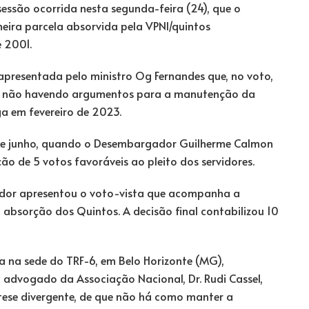
sessão ocorrida nesta segunda-feira (24), que o
meira parcela absorvida pela VPNI/quintos
e 2001.
 apresentada pelo ministro Og Fernandes que, no voto,
ico, não havendo argumentos para a manutenção da
a em fevereiro de 2023.
 de junho, quando o Desembargador Guilherme Calmon
ão de 5 votos favoráveis ao pleito dos servidores.
ador apresentou o voto-vista que acompanha a
absorção dos Quintos. A decisão final contabilizou 10
da na sede do TRF-6, em Belo Horizonte (MG),
O advogado da Associação Nacional, Dr. Rudi Cassel,
 tese divergente, de que não há como manter a