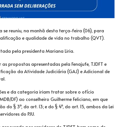
se reuniu, na manhã desta terça-feira (06), para
lificação e qualidade de vida no trabalho (QVT).
ada pela presidenta Mariana Liria.
r as propostas apresentadas pela Fenajufe, TJDFT e
ficação da Atividade Judiciária (GAJ) e Adicional de
al.
es e da categoria iriam tratar sobre o ofício
DB/DF) ao conselheiro Guilherme Feliciano, em que
o § 3º, do art. 13; e do § 4º, do art. 15, ambos da Lei
ervidores do PJU.
o procurado por servidores do TJDFT, bem como de