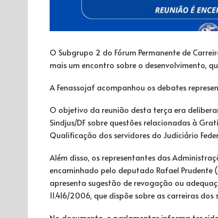
O Subgrupo 2 do Fórum Permanente de Carreira 
mais um encontro sobre o desenvolvimento, qua
A Fenassojaf acompanhou os debates represent
O objetivo da reunião desta terça era delibera
Sindjus/DF sobre questões relacionadas à Grati
Qualificação dos servidores do Judiciário Feder
Além disso, os representantes das Administraçõ
encaminhado pelo deputado Rafael Prudente (M
apresenta sugestão de revogação ou adequação d
11.416/2006, que dispõe sobre as carreiras dos s
No documento, o parlamentar informa ter sid