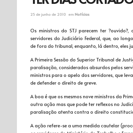
25 de junho de 2010
em
Notícias
Os ministros do STJ parecem ter ?ouvido?,
servidores do Judiciário Federal, que, ao lon
de fora do tribunal, enquanto, lá dentro, eles 
A Primeira Sessão do Superior Tribunal de Jus
paralisação, considerados absurdos pelos servid
ministros para o apelo dos servidores, que lev
de defender o direito de greve.
A boa é que os mesmos nove ministros da Pri
outra ação mas que pode ter reflexos no Judici
paralisação atenta contra o direito constituci
A ação refere-se a uma medida cautelar (proc
os servidores do Ministério do Trabalho e Empr