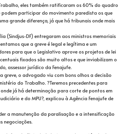
 Trabalho, eles também ratificaram os 60% do quadro
e podem participar do movimento paredista os que
ma grande diferença, já que há tribunais onde mais
lia (Sindjus-DF) entregaram aos ministros memoriais
entamos que a greve é legal e legítima e um
res para que o Legislativo aprove os projetos de lei
entuais fixados são muito altos e que inviabilizam o
do, assessor jurídico da Fenajufe.
a greve, o advogado viu com bons olhos a decisão
inistério do Trabalho. ?Teremos precedentes para
s onde já há determinação para corte de pontos em
diciário e do MPU?, explicou à Agência Fenajufe de
er a manutenção da paralisação e a intensificação
s negociações.