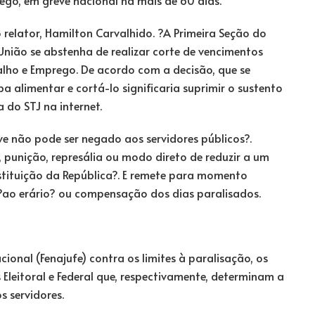
 relator, Hamilton Carvalhido. ?A Primeira Seção do
União se abstenha de realizar corte de vencimentos
balho e Emprego. De acordo com a decisão, que se
a alimentar e cortá-lo significaria suprimir o sustento
a do STJ na internet.
ve não pode ser negado aos servidores públicos?.
 punição, represália ou modo direto de reduzir a um
stituição da República?. E remete para momento
o ?ao erário? ou compensação dos dias paralisados.
ional (Fenajufe) contra os limites à paralisação, os
 Eleitoral e Federal que, respectivamente, determinam a
 servidores.