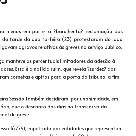
 ao menos em parte, a ?barulhenta? reclamação dos
go da tarde da quarta-feira (23), protestaram do lado
julgavam agravos relativos às greves no serviço público.
tiça manteve os percentuais limitadores da adesão à
ores. Essa é a notícia ruim, que revela ?surdez? dos
aram cornetas e apitos para a porta do tribunal a fim
meira Sessão também decidiram, por unanimidade, em
ário, que o desconto dos dias no transcorrer da
onal de greve.
esso 16.774), impetrada por entidades que representam
ego, em greve nacional há mais de 60 dias.