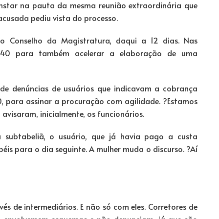
onstar na pauta da mesma reunião extraordinária que
cusada pediu vista do processo.
o Conselho da Magistratura, daqui a 12 dias. Nas
$ 40 para também acelerar a elaboração de uma
 de denúncias de usuários que indicavam a cobrança
60, para assinar a procuração com agilidade. ?Estamos
 avisaram, inicialmente, os funcionários.
subtabeliã, o usuário, que já havia pago a custa
péis para o dia seguinte. A mulher muda o discurso. ?Aí
s de intermediários. E não só com eles. Corretores de
se envolvemem esquemas e não denunciam, já que são