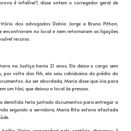
rova é infalível?, disse ontem o corregedor geral de
ritório dos advogados Dalvio Jorge e Bruno Pithon,
se encontravam no local e nem retornaram as ligações
sível recurso.
hava na Justiça havia 21 anos. Ela deixa o cargo sem
, por volta das 14h, ela saiu cabisbaixa do prédio do
cumentos. Ao ser abordada, Maria disse que iria para
m um táxi, que deixou o local às pressas.
ga demitida teria juntado documentos para entregar a
inda segundo a servidora, Maria Rita estava afastada
aúde.
gélio Vieira, responsável pelo cartório, disparou: ?