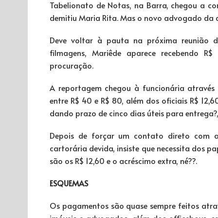
Tabelionato de Notas, na Barra, chegou a c
demitiu Maria Rita. Mas o novo advogado da a
Deve voltar à pauta na próxima reunião d
filmagens, Mariêde aparece recebendo R
procuração.
A reportagem chegou à funcionária através
entre R$ 40 e R$ 80, além dos oficiais R$ 12,
dando prazo de cinco dias úteis para entrega?,
Depois de forçar um contato direto com a 
cartorária devida, insiste que necessita dos pa
são os R$ 12,60 e o acréscimo extra, né??.
ESQUEMAS
Os pagamentos são quase sempre feitos atravé
imóveis e advogados, além dos officeboys, 