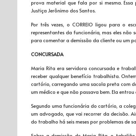
prova material que fala por si mesma. Essa p
Justiça Jerônimo dos Santos.
Por três vezes, o CORREIO ligou para o esc
representantes da funcionária, mas eles não 
para comentar a demissão da cliente ou um pos
CONCURSADA
Maria Rita era servidora concursada e trabal
receber qualquer benefício trabalhista. Ontem
cartório, carregando uma sacola preta com do
um médico e que não passava bem. Ela entrou e
Segundo uma funcionária do cartório, a cole
um advogado, que vai recorrer da decisão. A
do trabalho há seis meses por problemas de s
Sobre a demissão de Maria Rita, o tabelião A