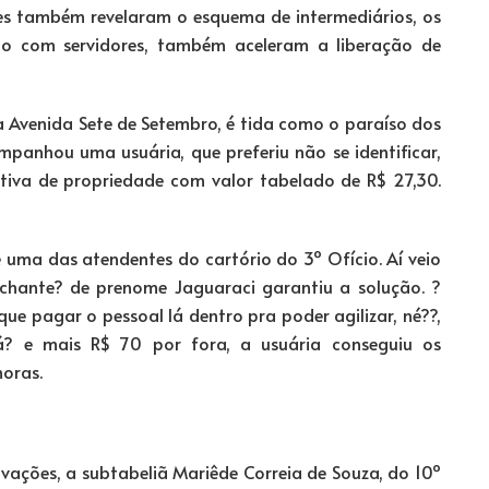
es também revelaram o esquema de intermediários, os
o com servidores, também aceleram a liberação de
a Avenida Sete de Setembro, é tida como o paraíso dos
panhou uma usuária, que preferiu não se identificar,
tiva de propriedade com valor tabelado de R$ 27,30.
e uma das atendentes do cartório do 3º Ofício. Aí veio
achante? de prenome Jaguaraci garantiu a solução. ?
que pagar o pessoal lá dentro pra poder agilizar, né??,
á? e mais R$ 70 por fora, a usuária conseguiu os
oras.
vações, a subtabeliã Mariêde Correia de Souza, do 10º