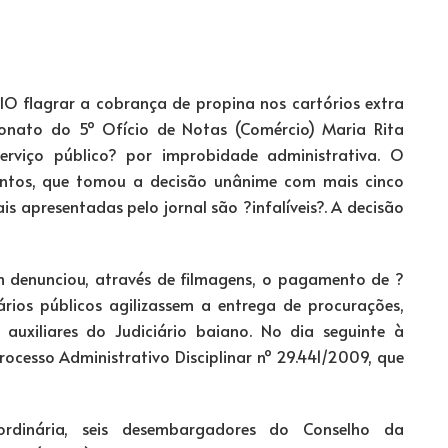
O flagrar a cobrança de propina nos cartórios extra
lionato do 5º Ofício de Notas (Comércio) Maria Rita
rviço público? por improbidade administrativa. O
Santos, que tomou a decisão unânime com mais cinco
s apresentadas pelo jornal são ?infalíveis?. A decisão
 denunciou, através de filmagens, o pagamento de ?
ários públicos agilizassem a entrega de procurações,
 auxiliares do Judiciário baiano. No dia seguinte à
ocesso Administrativo Disciplinar nº 29.441/2009, que
ordinária, seis desembargadores do Conselho da