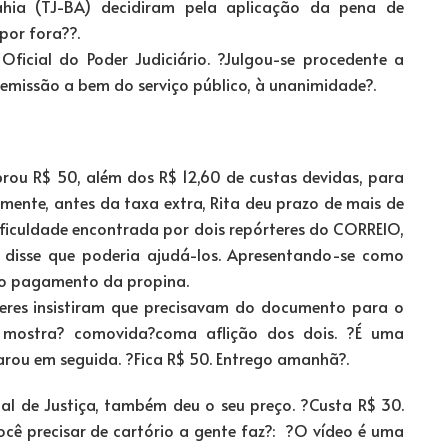
ahia (TJ-BA) decidiram pela aplicação da pena de
por fora??.
Oficial do Poder Judiciário. ?Julgou-se procedente a
emissão a bem do serviço público, à unanimidade?.
rou R$ 50, além dos R$ 12,60 de custas devidas, para
lmente, antes da taxa extra, Rita deu prazo de mais de
ificuldade encontrada por dois repórteres do CORREIO,
isse que poderia ajudá-los. Apresentando-se como
ra o pagamento da propina.
rteres insistiram que precisavam do documento para o
e mostra? comovida?coma aflição dos dois. ?É uma
arou em seguida. ?Fica R$ 50. Entrego amanhã?.
al de Justiça, também deu o seu preço. ?Custa R$ 30.
ocê precisar de cartório a gente faz?: ?O vídeo é uma